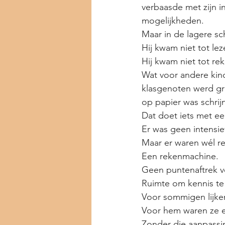
verbaasde met zijn in
mogelijkheden.
Maar in de lagere sch
Hij kwam niet tot lez
Hij kwam niet tot re
Wat voor andere kind
klasgenoten werd gro
op papier was schrij
Dat doet iets met ee
Er was geen intensi
Maar er waren wél re
Een rekenmachine.
Geen puntenaftrek vo
Ruimte om kennis te
Voor sommigen lijken
Voor hem waren ze e
Zonder die aanpassin