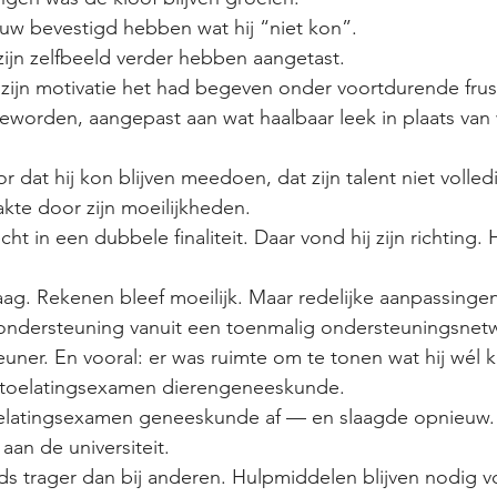
uw bevestigd hebben wat hij “niet kon”.
zijn zelfbeeld verder hebben aangetast.
 zijn motivatie het had begeven onder voortdurende frust
geworden, aangepast aan wat haalbaar leek in plaats van 
r dat hij kon blijven meedoen, dat zijn talent niet volled
te door zijn moeilijkheden.
t in een dubbele finaliteit. Daar vond hij zijn richting. H
raag. Rekenen bleef moeilijk. Maar redelijke aanpassinge
 ondersteuning vanuit een toenmalig ondersteuningsnet
euner. En vooral: er was ruimte om te tonen wat hij wél 
t toelatingsexamen dierengeneeskunde.
oelatingsexamen geneeskunde af — en slaagde opnieuw.
aan de universiteit.
s trager dan bij anderen. Hulpmiddelen blijven nodig v