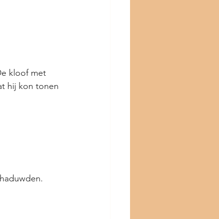
De kloof met 
t hij kon tonen 
schaduwden.