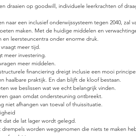
jven draaien op goodwill, individuele leerkrachten of draa
en naar een inclusief onderwijssysteem tegen 2040, zal 
moeten maken. Met de huidige middelen en verwachtinge
en en leersteuncentra onder enorme druk.
vraagt meer tijd.
t meer investering.
 vragen meer middelen.
ucturele financiering dreigt inclusie een mooi principe t
n haalbare praktijk. En dan blijft de kloof bestaan.
ten we beslissen wat we echt belangrijk vinden.
loren gaan omdat ondersteuning ontbreekt.
 niet afhangen van toeval of thuissituatie.
digheid
t dat de lat lager wordt gelegd.
at drempels worden weggenomen die niets te maken he