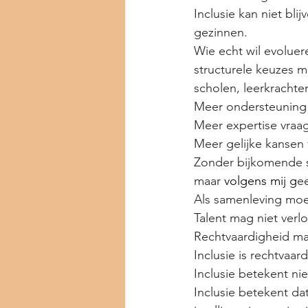
Inclusie kan niet bli
gezinnen.
Wie echt wil evoluer
structurele keuzes 
scholen, leerkracht
Meer ondersteuning 
Meer expertise vraag
Meer gelijke kansen
Zonder bijkomende str
maar
 volgens mij g
ee
Als samenleving moe
Talent mag niet ver
Rechtvaardigheid mag
Inclusie is rechtvaar
Inclusie betekent nie
Inclusie betekent d