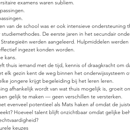
rsitaire examens waren subliem.
passingen.
passingen.
n van de school was er ook intensieve ondersteuning thu
tudiemethodes. De eerste jaren in het secundair onderw
. Strategieën werden aangeleerd. Hulpmiddelen werden
effectief ingezet konden worden.
ie kans.
eft thuis iemand met de tijd, kennis of draagkracht om d
et elk gezin kent de weg binnen het onderwijssysteem o
elke jongere krijgt begeleiding bij het leren leren.
g afhankelijk wordt van wat thuis mogelijk is, groeit on
en gelijk te maken — geen verschillen te versterken.
et evenveel potentieel als Mats haken af omdat de juist
ekt? Hoeveel talent blijft onzichtbaar omdat gelijke be
echtvaardigheid?
turele keuzes