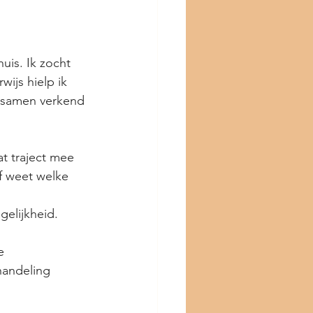
is. Ik zocht 
ijs hielp ik 
 samen verkend 
at traject mee 
f weet welke 
gelijkheid.
e 
handeling 