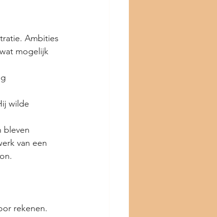
ratie. Ambities 
wat mogelijk 
ig 
ij wilde 
n bleven 
werk van een 
kon.
oor rekenen.