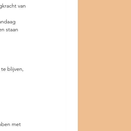
gkracht van 
vandaag 
n staan 
e blijven, 
bben met 