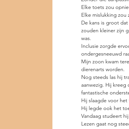
Elke toets zou opnie
Elke mislukking zou 
De kans is groot dat
zouden kleiner zijn 
was.
Inclusie zorgde ervoo
ondergesneeuwd raak
Mijn zoon kwam terech
dierenarts worden.
Nog steeds las hij t
aanwezig. Hij kreeg
fantastische onderst
Hij slaagde voor he
Hij legde ook het t
Vandaag studeert hij 
Lezen gaat nog steed