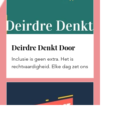
Deirdre Denkt Door
Inclusie is geen extra. Het is
rechtvaardigheid. Elke dag zet ons
leersteuncentrum zich in voor inclusie.
Niet als modewoord. Maar als bewuste
keuze. Omdat inclusie het verschil kan
maken tussen vastlopen en groeien. Ik
stond op de voorste rij om dit mee te
maken met mijn eigen zoon. Als
kleuter was Mats een nieuwsgierige,
intelligente jongen. Hij dacht diep na,
stelde scherpe vragen en verbaasde