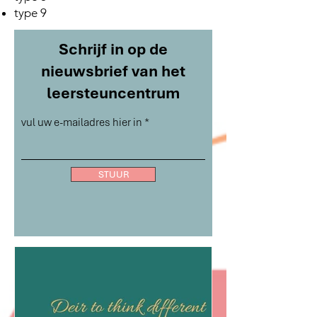
type 9
Schrijf in op de
nieuwsbrief van het
leersteuncentrum
vul uw e-mailadres hier in
STUUR